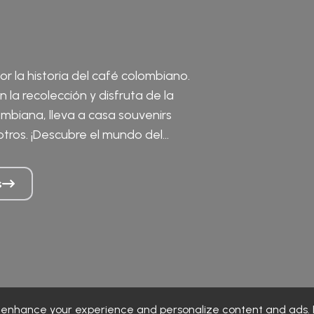
 la historia del café colombiano.
n la recolección y disfruta de la
ombiana, lleva a casa souvenirs
tros. ¡Descubre el mundo del
s
o enhance your experience and personalize content and ads. B