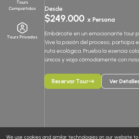
Tours
Desde
Compartidos
$249.000
x Persona
Embárcate en un emocionante tour por
Tours Privados
Vive la pasión del proceso, participa e
ruta ecológica. Prueba la esencia col
únicos y viaja cómodamente con noso
café en un tour emocionante!
Reservar Tour
Ver Detalle
We use cookies and similar technologies on our website t